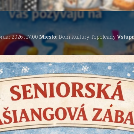
bruár 2026 , 17.00
Miesto:
Dom Kultúry Topoľčany
Vstupn