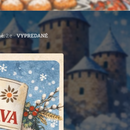
é:
2.e -
VYPREDANÉ