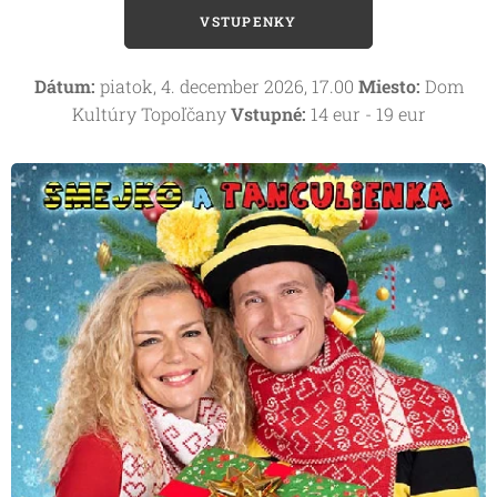
VSTUPENKY
Dátum:
piatok, 4. december 2026, 17.00
Miesto:
Dom
Kultúry Topoľčany
Vstupné:
14 eur - 19 eur