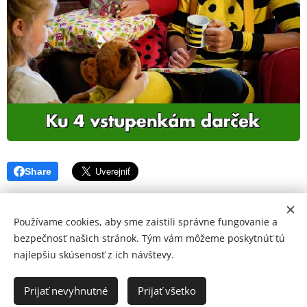
Share
Používame cookies, aby sme zaistili správne fungovanie a
bezpečnosť našich stránok. Tým vám môžeme poskytnúť tú
najlepšiu skúsenosť z ich návštevy.
© 2026 Mediálna a kultúrna spoločnosť Topoľčany, s.r.o.
Ochrana osobných údajov
Prijať nevyhnutné
Prijať všetko
www.kulturato.sk
Cookies