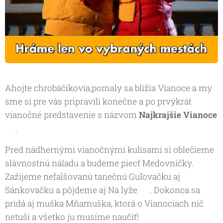
Ahojte chrobáčikovia,pomaly sa blížia Vianoce a my
sme si pre vás pripravili konečne a po prvýkrát
vianočné predstavenie s názvom
Najkrajšie Vianoce
🎄.
Pred nádhernými vianočnými kulisami si oblečieme
slávnostnú náladu a budeme piecť Medovníčky.
Zažijeme nefalšovanú tanečnú Guľovačku aj
Sánkovačku a pôjdeme aj Na lyže ⛷️. Dokonca sa
pridá aj muška Mňamuška, ktorá o Vianociach nič
netuší a všetko ju musíme naučiť!