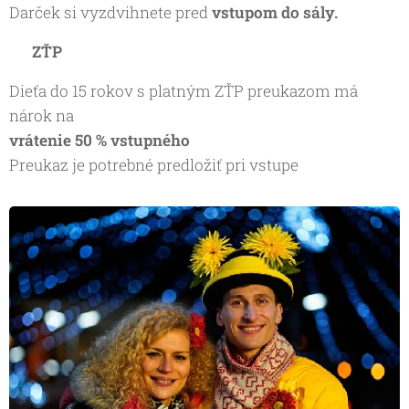
Darček si vyzdvihnete pred
vstupom do sály.
♿ ZŤP
Dieťa do 15 rokov s platným ZŤP preukazom má
nárok na
vrátenie 50 % vstupného
Preukaz je potrebné predložiť pri vstupe