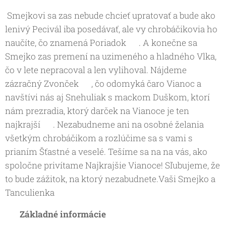
Smejkovi sa zas nebude chcieť upratovať a bude ako
lenivý Pecivál iba posedávať, ale vy chrobáčikovia ho
naučíte, čo znamená Poriadok 🧹. A konečne sa
Smejko zas premení na uzimeného a hladného Vlka,
čo v lete nepracoval a len vylihoval. Nájdeme
zázračný Zvonček 🔔, čo odomyká čaro Vianoc a
navštívi nás aj Snehuliak s mackom Duškom, ktorí
nám prezradia, ktorý darček na Vianoce je ten
najkrajší 😇. Nezabudneme ani na osobné želania
všetkým chrobáčikom a rozlúčime sa s vami s
prianím Šťastné a veselé. Tešíme sa na na vás, ako
spoločne privítame Najkrajšie Vianoce! Sľubujeme, že
to bude zážitok, na ktorý nezabudnete.Vaši Smejko a
Tanculienka 🐞🐝
⏱️
Základné informácie