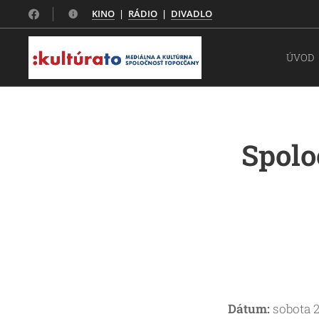
KINO
|
RÁDIO
|
DIVADLO
ÚVOD
Spolo
Dátum:
sobota 2