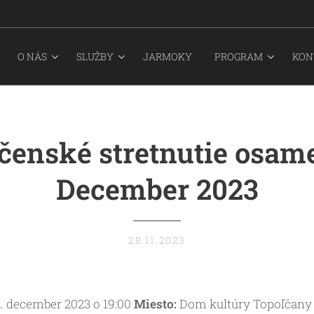
O NÁS
SLUŽBY
JARMOKY
PROGRAM
KON
čenské stretnutie osam
December 2023
28.11.2023
. december 2023 o 19:00
Miesto:
Dom kultúry Topoľčan