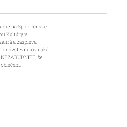
vame na Spoločenské
mu Kultúry v
zahrá a zaspieva
ch návštevníkov čaká
. NEZABUDNITE, že
 oblečení.