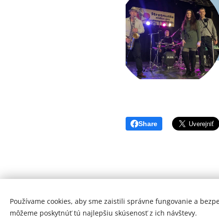
Share
Používame cookies, aby sme zaistili správne fungovanie a bezp
môžeme poskytnúť tú najlepšiu skúsenosť z ich návštevy.
© 2026 Mediálna a kultúrna spoločnosť Topoľčany, s.r.o.