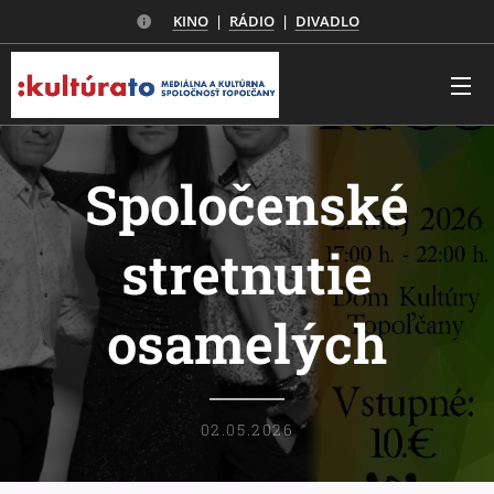
KINO
|
RÁDIO
|
DIVADLO
Spoločenské
stretnutie
osamelých
02.05.2026