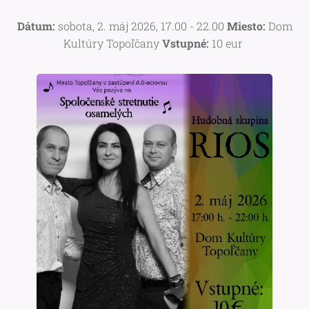
Dátum:
sobota, 2. máj 2026, 17.00 - 22.00
Miesto:
Dom
Kultúry Topoľčany
Vstupné:
10 eur