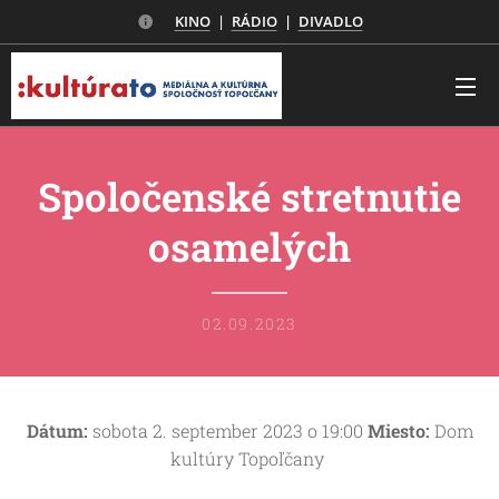
KINO
|
RÁDIO
|
DIVADLO
Spoločenské stretnutie
osamelých
02.09.2023
Dátum:
sobota 2. september 2023 o 19:00
Miesto:
Dom
kultúry Topoľčany