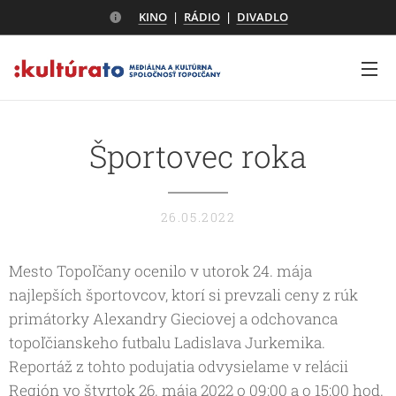
KINO
|
RÁDIO
|
DIVADLO
Športovec roka
26.05.2022
Mesto Topoľčany ocenilo v utorok 24. mája
najlepších športovcov, ktorí si prevzali ceny z rúk
primátorky Alexandry Gieciovej a odchovanca
topoľčianskeho futbalu Ladislava Jurkemika.
Reportáž z tohto podujatia odvysielame v relácii
Región vo štvrtok 26. mája 2022 o 09:00 a o 15:00 hod.