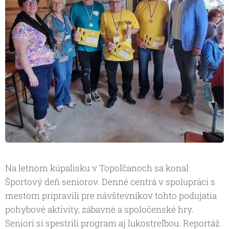
Na letnom kúpalisku v Topoľčanoch sa konal
Športový deň seniorov. Denné centrá v spolupráci s
mestom pripravili pre návštevníkov tohto podujatia
pohybové aktivity, zábavné a spoločenské hry.
Seniori si spestrili program aj lukostreľbou. Reportáž