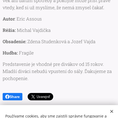
vek ani dátum spotreby a pokojne môže prísť práve
vtedy, keď si už myslíme, že nemá zmysel čakať.
Autor
: Eric Assous
Réžia:
Michal Vajdička
Obsadenie:
Zdena Studenková a Jozef Vajda
Hudba:
Fragile
Predstavenie je vhodné pre divákov od 15 rokov.
Mladší diváci nebudú vpustení do sály. Ďakujeme za
pochopenie.
Share
Používame cookies, aby sme zaistili správne fungovanie a