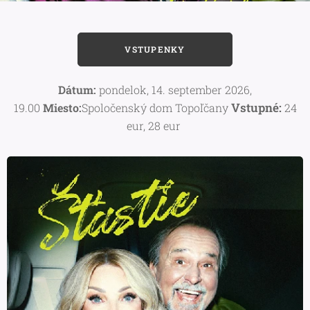
VSTUPENKY
Dátum:
pondelok, 14. september 2026,
Vstupné:
19.00
Miesto:
Spoločenský dom Topoľčany
24
eur, 28 eur