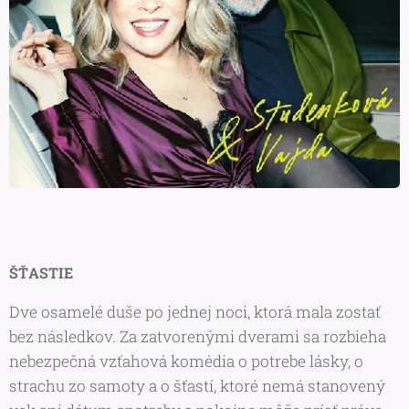
ŠŤASTIE
Dve osamelé duše po jednej noci, ktorá mala zostať
bez následkov. Za zatvorenými dverami sa rozbieha
nebezpečná vzťahová komédia o potrebe lásky, o
strachu zo samoty a o šťastí, ktoré nemá stanovený