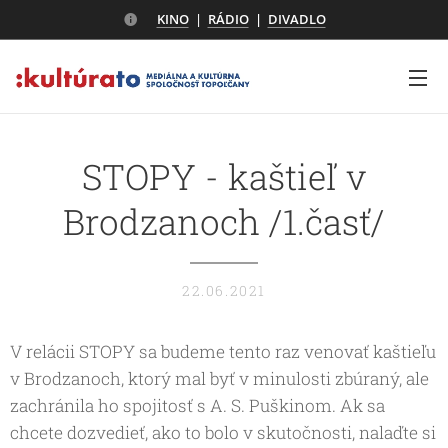
KINO
|
RÁDIO
|
DIVADLO
STOPY - kaštieľ v
Brodzanoch /1.časť/
22.06.2021
V relácii STOPY sa budeme tento raz venovať kaštieľu
v Brodzanoch, ktorý mal byť v minulosti zbúraný, ale
zachránila ho spojitosť s A. S. Puškinom. Ak sa
chcete dozvedieť, ako to bolo v skutočnosti, nalaďte si