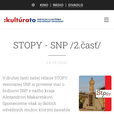
KINO
|
RÁDIO
|
DIVADLO
STOPY - SNP /2.časť/
14.09.2021
V druhej časti našej relácie STOPY
venovanej SNP si povieme viac o
hrdinovi SNP z nášho kraja
Alexandrovi Makarenkovi.
Spomenieme však aj ďalších
odvážnych mužov, ktorým zasiahla