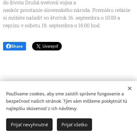
do života Druhá svetová vojna a
neskôr povstanie slovenského národa. Premiéru relácie
si môžete naladiť vo štvrtok 16. septembra o 10:00 a
reprízu v sobotu 19. septembra o 16:00 hod.
Share
Používame cookies, aby sme zaistili správne fungovanie a
bezpečnosť našich stránok. Tým vám môžeme poskytnúť tú
najlepšiu skúsenosť z ich návštevy.
© 2026 Mediálna a kultúrna spoločnosť Topoľčany, s.r.o.
Ochrana osobných údajov
Prijať nevyhnutné
Prijať všetko
www.kulturato.sk
Cookies