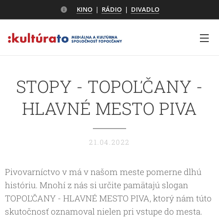
KINO
|
RÁDIO
|
DIVADLO
STOPY - TOPOĽČANY -
HLAVNÉ MESTO PIVA
21.04.2022
Pivovarníctvo v má v našom meste pomerne dlhú
históriu. Mnohí z nás si určite pamätajú slogan
TOPOĽČANY - HLAVNÉ MESTO PIVA, ktorý nám túto
skutočnosť oznamoval nielen pri vstupe do mesta.