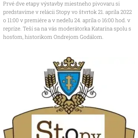
Prvé dve etapy výstavby miestneho pivovaru si
predstavíme v relácii Stopy vo štvrtok 21. apríla 2022
o 11:00 v premiére a v nedeľu 24. apríla o 16:00 hod. v
repríze. Teší sa na vás moderátorka Katarína spolu s
hosťom, historikom Ondrejom Godálom.