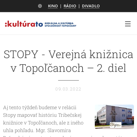
KINO
|
RÁDIO
|
DIVADLO
STOPY - Verejná knižnica
v Topoľčanoch – 2. diel
09.03.2022
Aj tento týždeň budeme v relácii
Stopy mapovať históriu Tribečskej
knižnice v Topoľčanoch, ale z iného
uhla pohľadu. Mgr. Slavomíra