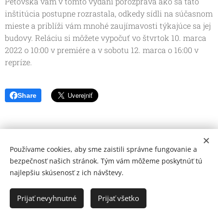
Peťovská vám v tomto vydaní porozpráva ako sa táto
inštitúcia postupne rozrastala, odkedy sídli na súčasnom
mieste a priblíži vám mnohé zaujímavosti týkajúce sa jej
budovy. Reláciu si môžete vypočuť vo štvrtok 10. marca
2022 o 10:00 v premiére a v sobotu 12. marca o 16:00 v
repríze.
Share
Používame cookies, aby sme zaistili správne fungovanie a
bezpečnosť našich stránok. Tým vám môžeme poskytnúť tú
najlepšiu skúsenosť z ich návštevy.
© 2026 Mediálna a kultúrna spoločnosť Topoľčany, s.r.o.
Ochrana osobných údajov
Prijať nevyhnutné
Prijať všetko
www.kulturato.sk
Cookies