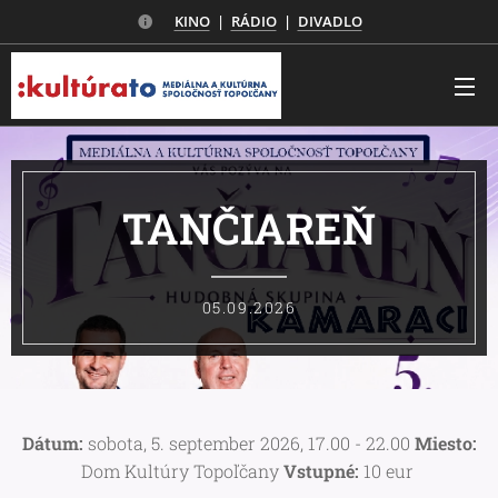
KINO
|
RÁDIO
|
DIVADLO
TANČIAREŇ
05.09.2026
Dátum:
sobota, 5. september 2026, 17.00 - 22.00
Miesto:
Dom Kultúry Topoľčany
Vstupné:
10 eur