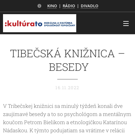
KINO
|
RÁDIO
|
DIVADLO
TIBEČSKÁ KNIŽNICA –
BESEDY
16.11.2022
V Tribečskej knižnici sa minulý týždeň konali dve
zaujímavé besedy a to so psychológom a mentálnym
koučom Petrom Bielikom a etnologičkou Katarínou
Nádaskou. K týmto podujatiam sa vrátime v relácii