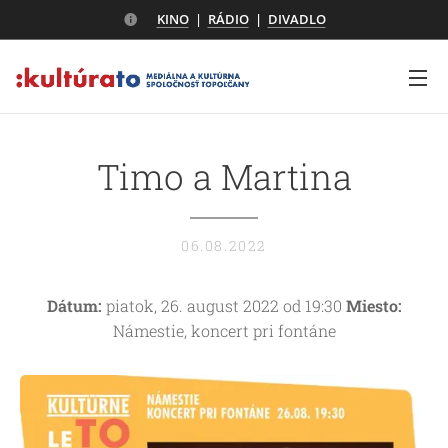
KINO
|
RÁDIO
|
DIVADLO
Timo a Martina
06.08.2022
Dátum:
piatok, 26. august 2022 od 19:30
Miesto:
Námestie, koncert pri fontáne