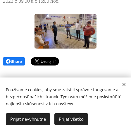
2023 o 09:00 a o 15:00 hod.
Share
Používame cookies, aby sme zaistili správne fungovanie a
bezpečnosť našich stránok. Tým vám môžeme poskytnúť tú
najlepšiu skúsenosť z ich návštevy.
© 2026 Mediálna a kultúrna spoločnosť Topoľčany, s.r.o.
Ochrana osobných údajov
Prijať nevyhnutné
Prijať všetko
www.kulturato.sk
Cookies