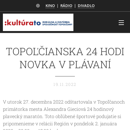
KINO
|
RÁDIO
|
DIVADLO
TOPOĽČIANSKA 24 HODI
NOVKA V PLÁVANÍ
19.11.2022
V utorok 27. decembra 2022 odštartovala v Topoľčanoch
primátorka mesta Alexandra Gieciová 24 hodinový
plavecký maratón. Toto obľúbené športové podujatie si
pripomenieme v relácii Región v pondelok 2. januára