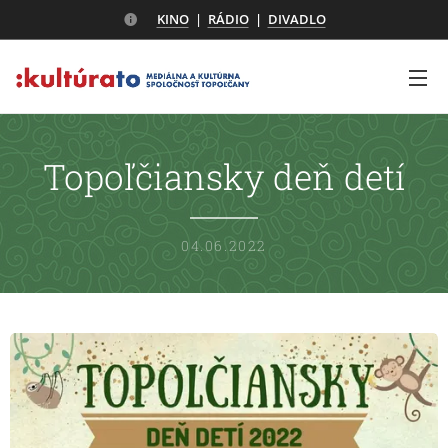
KINO
|
RÁDIO
|
DIVADLO
Topoľčiansky deň detí
04.06.2022