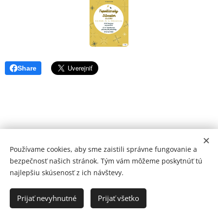
Share
Používame cookies, aby sme zaistili správne fungovanie a
bezpečnosť našich stránok. Tým vám môžeme poskytnúť tú
najlepšiu skúsenosť z ich návštevy.
© 2026 Mediálna a kultúrna spoločnosť Topoľčany, s.r.o.
Ochrana osobných údajov
Prijať nevyhnutné
Prijať všetko
www.kulturato.sk
Cookies