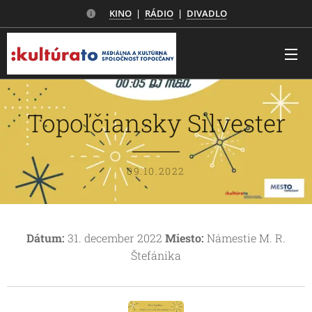
KINO
|
RÁDIO
|
DIVADLO
Topoľčiansky Silvester
09.10.2022
Dátum:
31. december 2022
Miesto:
Námestie M. R.
Štefánika