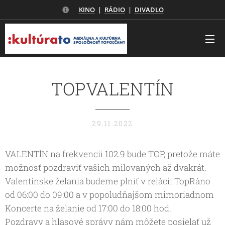
KINO
|
RÁDIO
|
DIVADLO
TOPVALENTÍN
29.11.2022
VALENTÍN na frekvencii 102.9 bude TOP, pretože máte
možnosť pozdraviť vašich milovaných až dvakrát.
Valentínske želania budeme plniť v relácii TopRáno
od 06:00 do 09:00 a v popoludňajšom mimoriadnom
Koncerte na želanie od 17:00 do 18:00 hod.
Pozdravy a hlasové správy nám môžete posielať už