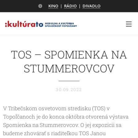
KINO
|
RÁDIO
|
DIVADLO
TOS – SPOMIENKA NA
STUMMEROVCOV
30.09.2022
V Tribečskom osvetovom stredisku (TOS) v
Topoľčanoch je do konca októbra otvorená výstava
Spomienka na Stummerovcov. O jej expozícii sa
budeme zhovárať s riaditeľkou TOS Janou