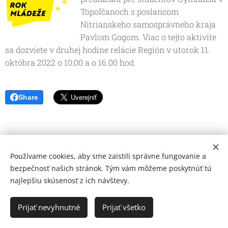
Topoľčanoch s poslancom
Nitrianskeho samosprávneho kraja
Pavlom Gogom. Viac o tejto aktivite
sa dozviete v druhej hodine relácie Región v utorok 11.
októbra 2022 o 10:00 a o 16.00 hod.
Share
Používame cookies, aby sme zaistili správne fungovanie a
bezpečnosť našich stránok. Tým vám môžeme poskytnúť tú
najlepšiu skúsenosť z ich návštevy.
© 2026 Mediálna a kultúrna spoločnosť Topoľčany, s.r.o.
Ochrana osobných údajov
Prijať nevyhnutné
Prijať všetko
www.kulturato.sk
Cookies