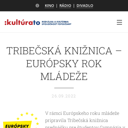
KINO
|
RÁDIO
|
DIVADLO
TRIBEČSKÁ KNIŽNICA –
EURÓPSKY ROK
MLÁDEŽE
26.09.2022
V rámci Európskeho roku mládeže
pripravila Tribečská knižnica
prednášku pre študentov Gymnázia v