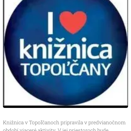
Knižnica v Topoľčanoch pripravila v predvianočnom
období viaceré aktivity. V jej priestoroch bude