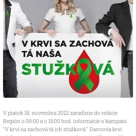
V piatok 18. novembra 2022 zaradíme do relácie
Región o 09:00 a o 15:00 hod. informácie o kampani
"V krvi sa zachová tá ich stužková." Darcovia krvi