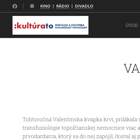
KINO
|
RÁDIO
|
DIVADLO
ÚVOD
VA
Tohtoročná Valentínska kvapka krvi, prilákala 
transfuziológie topoľčianskej nemocnice viac 
prvodardarca, ktorý sa do nej zapojil, dostal aj