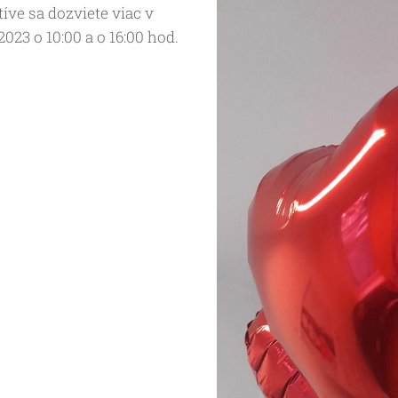
tíve sa dozviete viac v
023 o 10:00 a o 16:00 hod.