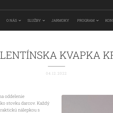
O NÁS
SLUŽBY
JARMOKY
PROGRAM
KON
LENTÍNSKA KVAPKA K
04.12.2022
na oddelenie
ako stovku darcov. Každý
 praktickú nálepkou s