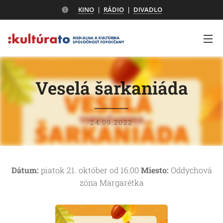
KINO
|
RÁDIO
|
DIVADLO
Veselá šarkaniáda
24.09.2022
Dátum:
piatok 21. október od 16:00
Miesto:
Oddychová
zóna Margarétka