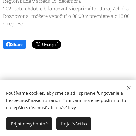
Región bude v stredu 15. decembra
2021 toto obdobie bilancovať viceprimátor Juraj Želiska.
Rozhovor si môžete vypočuť o 08:00 v premiére a o 15:00
v repríze.
Share
Používame cookies, aby sme zaistili správne fungovanie a
bezpečnosť našich stránok. Tým vám môžeme poskytnúť tú
najlepšiu skúsenosť z ich návštevy.
© 2026 Mediálna a kultúrna spoločnosť Topoľčany, s.r.o.
Ochrana osobných údajov
Prijať nevyhnutné
Prijať všetko
www.kulturato.sk
Cookies