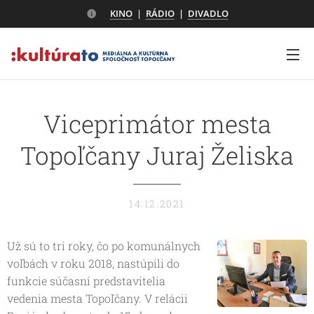
KINO
|
RÁDIO
|
DIVADLO
Viceprimátor mesta
Topoľčany Juraj Želiska
14.12.2021
Už sú to tri roky, čo po komunálnych
voľbách v roku 2018, nastúpili do
funkcie súčasní predstavitelia
vedenia mesta Topoľčany. V relácii