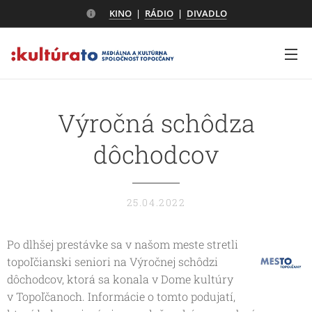
KINO
|
RÁDIO
|
DIVADLO
Výročná schôdza
dôchodcov
25.04.2022
Po dlhšej prestávke sa v našom meste stretli
topoľčianski seniori na Výročnej schôdzi
dôchodcov, ktorá sa konala v Dome kultúry
v Topoľčanoch. Informácie o tomto podujatí,