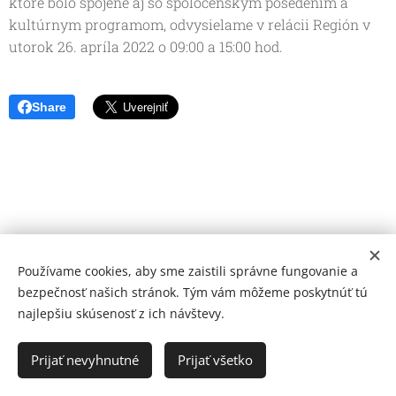
ktoré bolo spojené aj so spoločenským posedením a
kultúrnym programom, odvysielame v relácii Región v
utorok 26. apríla 2022 o 09:00 a 15:00 hod.
Share
Používame cookies, aby sme zaistili správne fungovanie a
bezpečnosť našich stránok. Tým vám môžeme poskytnúť tú
najlepšiu skúsenosť z ich návštevy.
© 2026 Mediálna a kultúrna spoločnosť Topoľčany, s.r.o.
Ochrana osobných údajov
Prijať nevyhnutné
Prijať všetko
www.kulturato.sk
Cookies