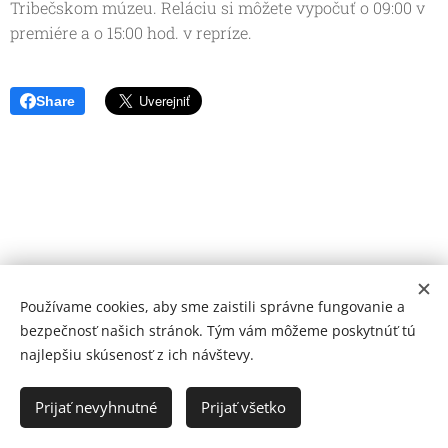
Tribečskom múzeu. Reláciu si môžete vypočuť o 09:00 v
premiére a o 15:00 hod. v repríze.
Share
Používame cookies, aby sme zaistili správne fungovanie a
bezpečnosť našich stránok. Tým vám môžeme poskytnúť tú
najlepšiu skúsenosť z ich návštevy.
© 2026 Mediálna a kultúrna spoločnosť Topoľčany, s.r.o.
Ochrana osobných údajov
Prijať nevyhnutné
Prijať všetko
www.kulturato.sk
Cookies