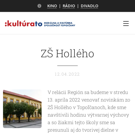
KINO
|
RÁDIO
|
DIVADLO
ZŠ Hollého
12.04.2022
V relácii Región sa budeme v stredu
13. apríla 2022 venovať novinkám zo
ZŠ Hollého v Topoľčanoch, kde sme
navštívili hodinu výtvarnej výchovy
a so žiakmi tejto školy sme sa
presunuli aj do tvorivej dielne v