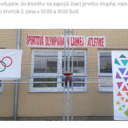
podujatie, do ktorého sa zapojili žiaci prvého stupňa, vám
 štvrtok 2. júna o 10:00 a 16:00 hod.