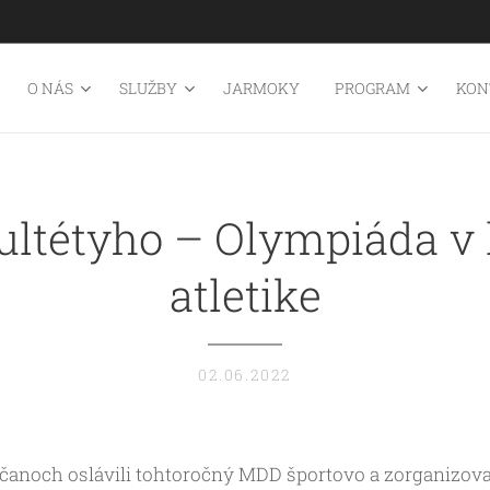
O NÁS
SLUŽBY
JARMOKY
PROGRAM
KON
ultétyho – Olympiáda v 
atletike
02.06.2022
ľčanoch oslávili tohtoročný MDD športovo a zorganizova