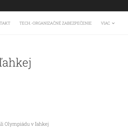
TAKT
TECH.-ORGANIZAČNÉ ZABEZPEČENIE
VIAC
ľahkej
li Olympiádu v ľahkej