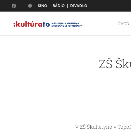
KINO
|
RÁDIO
|
DIVADLO
ÚVOD
ZŠ Šk
V ZŠ Škultétyho v Topo