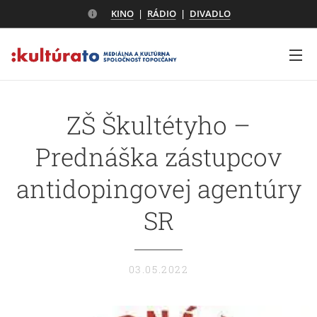
KINO
|
RÁDIO
|
DIVADLO
ZŠ Škultétyho –
Prednáška zástupcov
antidopingovej agentúry
SR
03.05.2022