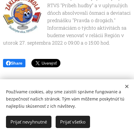
RTVS "Príbeh hudby" a v uplynulých
dňoch absolvovali ôsmaci a deviataci
prednášku "Pravda o drogách."
Informáciám o týchto aktivitách sa
budeme venovať v relácii Región v
utorok 27. septembra 2022 o 09:00 a o 15:00 hod.
Share
Používame cookies, aby sme zaistili správne fungovanie a
bezpečnosť našich stránok. Tým vám môžeme poskytnúť tú
najlepšiu skúsenosť z ich návštevy.
© 2026 Mediálna a kultúrna spoločnosť Topoľčany, s.r.o.
Ochrana osobných údajov
Prijať nevyhnutné
Prijať všetko
www.kulturato.sk
Cookies