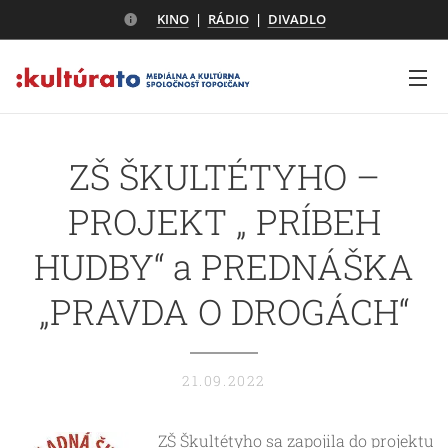
KINO
|
RÁDIO
|
DIVADLO
ZŠ ŠKULTÉTYHO –
PROJEKT „ PRÍBEH
HUDBY“ a PREDNÁŠKA
„PRAVDA O DROGÁCH“
21.09.2022
ZŠ Škultétyho sa zapojila do projektu