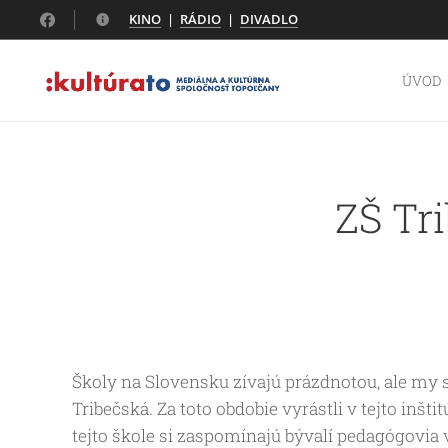
KINO
|
RÁDIO
|
DIVADLO
ÚVOD
ZŠ Tri
Školy na Slovensku zívajú prázdnotou, ale my s
Tribečská. Za toto obdobie vyrástli v tejto inšti
tejto škole si zaspomínajú bývalí pedagógovia v 