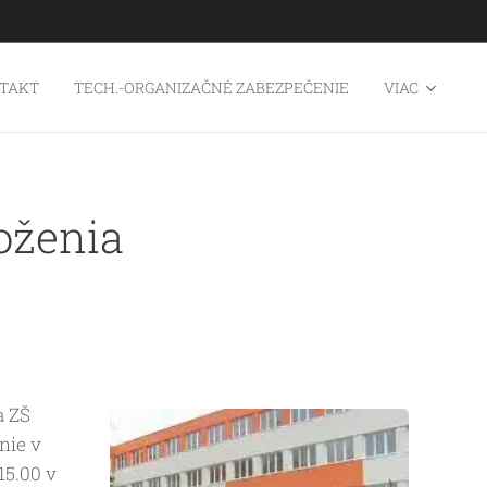
TAKT
TECH.-ORGANIZAČNÉ ZABEZPEČENIE
VIAC
loženia
a ZŠ
nie v
15.00 v