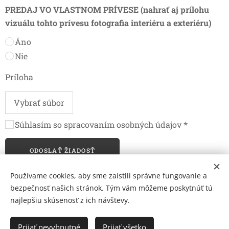
PREDAJ VO VLASTNOM PRÍVESE (nahrať aj prílohu
vizuálu tohto prívesu fotografia interiéru a exteriéru)
Áno
Nie
Príloha
Vybrať súbor
Súhlasím so spracovaním osobných údajov
ODOSLAŤ ŽIADOSŤ
Používame cookies, aby sme zaistili správne fungovanie a
bezpečnosť našich stránok. Tým vám môžeme poskytnúť tú
najlepšiu skúsenosť z ich návštevy.
© 2026 Mediálna a kultúrna spoločnosť Topoľčany, s.r.o.
Ochrana osobných údajov
Prijať nevyhnutné
Prijať všetko