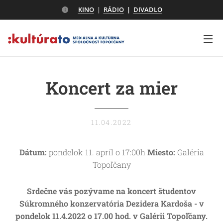
KINO
|
RÁDIO
|
DIVADLO
Koncert za mier
11.04.2022
Dátum:
pondelok 11. apríl o 17:00h
Miesto:
Galéria
Topoľčany
Srdečne vás pozývame na koncert študentov
Súkromného konzervatória Dezidera Kardoša - v
pondelok 11.4.2022 o 17.00 hod. v Galérii Topoľčany.