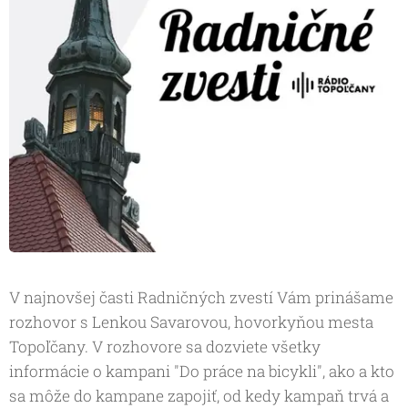
V najnovšej časti Radničných zvestí Vám prinášame
rozhovor s Lenkou Savarovou, hovorkyňou mesta
Topoľčany. V rozhovore sa dozviete všetky
informácie o kampani "Do práce na bicykli", ako a kto
sa môže do kampane zapojiť, od kedy kampaň trvá a