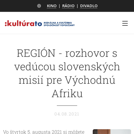
KINO
|
RÁDIO
|
DIVADLO
REGIÓN - rozhovor s
vedúcou slovenských
misií pre Východnú
Afriku
04.08.2021
Vo štvrtok 5. augusta 2021 si môžete