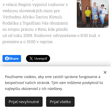
v relácii Región vypočuť rozhovor s
vedúcou slovenských misií pre
Východnú Afriku Dariou Kimuli.
Rodáčka z Topoľčian Vás oboznámi
so svojou prácou v Keni, kde pôsobí
už od roku 2009. Rozhovor odvysielame o 8:00 hod. v
premiére a o 15:00 v repríze.
Share
Používame cookies, aby sme zaistili správne fungovanie a
bezpečnosť našich stránok. Tým vám môžeme poskytnúť tú
najlepšiu skúsenosť z ich návštevy.
© 2026 Mediálna a kultúrna spoločnosť Topoľčany, s.r.o.
Ochrana osobných údajov
Prijať nevyhnutné
Prijať všetko
www.kulturato.sk
Cookies